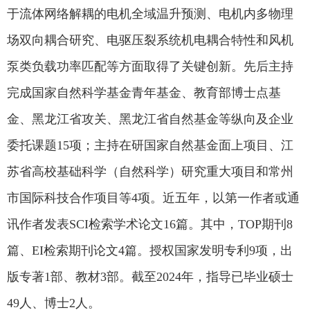
于流体网络解耦的电机全域温升预测、电机内多物理
场双向耦合研究、电驱压裂系统机电耦合特性和风机
泵类负载功率匹配等方面取得了关键创新。先后主持
完成国家自然科学基金青年基金、教育部博士点基
金、黑龙江省攻关、黑龙江省自然基金等纵向及企业
委托课题
15
项；主持在研国家自然基金面上项目、江
苏省高校基础科学（自然科学）研究重大项目和常州
市国际科技合作项目等
4
项。近五年，以第一作者或通
讯作者发表
SCI
检索学术论文
16
篇。其中，
TOP
期刊
8
篇、
EI
检索期刊论文
4
篇。授权国家发明专利
9
项，出
版专著
1
部、教材
3
部。截至
2024
年，指导已毕业硕士
49
人、博士
2
人。