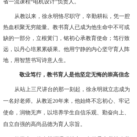
省一流课程“电机设计”负责人。
从教以来，徐永明恪尽职守，辛勤耕耘，凭一腔
热血积聚无穷能量。
教书育人已成为他生命中不可或
缺的一部分，
立根黉门，铭初心承教育使命；笃行致
远，以丹心培累累硕果。他
用宁静的内心坚守育人阵
地，用智慧书写诗意人生。
敬业笃行，教书育人是他坚定无悔的崇高信念
从站上三尺讲台的那一刻起，徐永明就立志成为
一名好老师。从教近
20
年来，他始终不忘初心、牢记
使命，润物无声，以培养学生自信乐观、勤奋向上、
自立自强的高尚品德为育人宗旨。